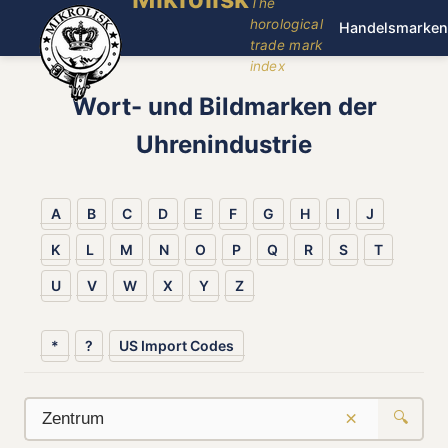
The
horological
Handelsmarken
trade mark
index
Wort- und Bildmarken der
Uhrenindustrie
A
B
C
D
E
F
G
H
I
J
K
L
M
N
O
P
Q
R
S
T
U
V
W
X
Y
Z
*
?
US Import Codes
×
🔍