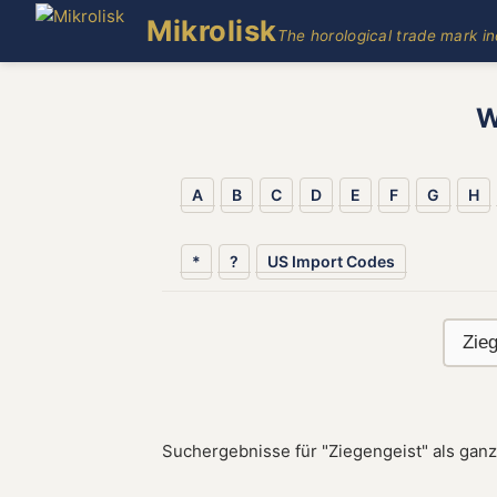
Mikrolisk
The horological trade mark i
W
A
B
C
D
E
F
G
H
*
?
US Import Codes
Suchergebnisse für "Ziegengeist" als gan