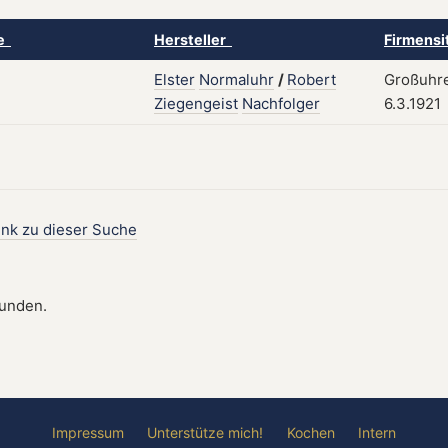
ke
Hersteller
Firmensi
Elster
Normaluhr
/
Robert
Großuhre
Ziegengeist
Nachfolger
6.3.1921
ink zu dieser Suche
funden.
Impressum
Unterstütze mich!
Kochen
Intern