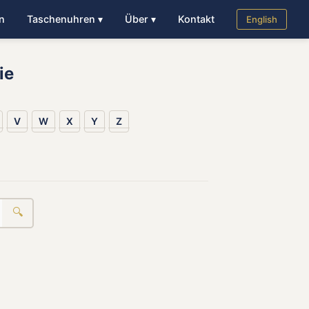
n
Taschenuhren ▾
Über ▾
Kontakt
English
ie
V
W
X
Y
Z
🔍