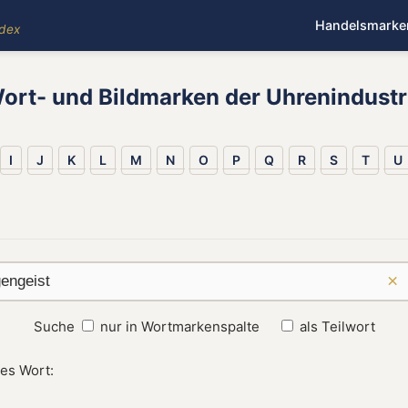
Handelsmarke
ndex
ort- und Bildmarken der Uhrenindustr
I
J
K
L
M
N
O
P
Q
R
S
T
U
×
Suche
nur in Wortmarkenspalte
als Teilwort
zes Wort: