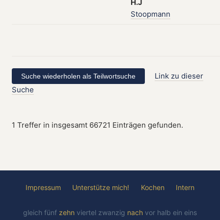
H.J
Stoopmann
Link zu dieser
Suche
1 Treffer in insgesamt 66721 Einträgen gefunden.
Impressum
Unterstütze mich!
Kochen
Intern
gleich
fünf
zehn
viertel
zwanzig
nach
vor
halb
ein
eins