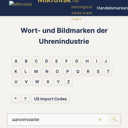
The
horological
Handelsmarken
trade mark
index
Wort- und Bildmarken der
Uhrenindustrie
A
B
C
D
E
F
G
H
I
J
K
L
M
N
O
P
Q
R
S
T
U
V
W
X
Y
Z
*
?
US Import Codes
×
🔍