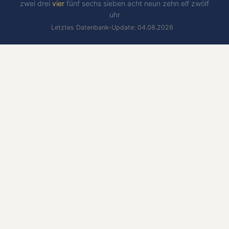
zwei
drei
vier
fünf
sechs
sieben
acht
neun
zehn
elf
zwölf
uhr
Letztes Datenbank-Update: 04.08.2026