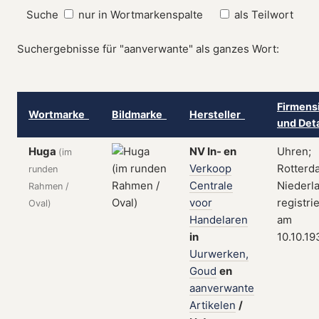
Suche
nur in Wortmarkenspalte
als Teilwort
Suchergebnisse für "aanverwante" als ganzes Wort:
Firmens
Wortmarke
Bildmarke
Hersteller
und Det
Huga
NV
In-
en
Uhren;
(im
Verkoop
Rotterd
runden
Centrale
Niederl
Rahmen /
voor
registrie
Oval)
Handelaren
am
in
10.10.19
Uurwerken,
Goud
en
aanverwante
Artikelen
/