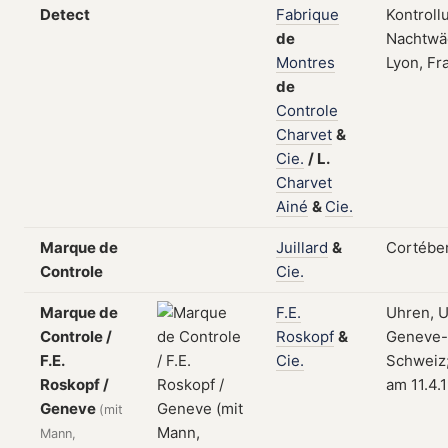
Detect
Fabrique
Kontroll
de
Nachtwä
Montres
Lyon, Fr
de
Controle
Charvet
&
Cie.
/
L.
Charvet
Ainé
&
Cie.
Marque de
Juillard
&
Cortéber
Controle
Cie.
Marque de
F.E.
Uhren, U
Controle /
Roskopf
&
Geneve-
F.E.
Cie.
Schweiz;
Roskopf /
am 11.4.
Geneve
(mit
Mann,