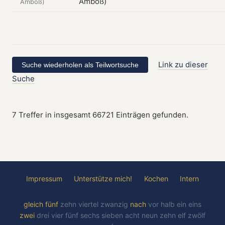
Amboß)
Link zu dieser
Suche
7 Treffer in insgesamt 66721 Einträgen gefunden.
Impressum
Unterstütze mich!
Kochen
Intern
gleich
fünf
zehn
viertel
zwanzig
nach
vor
halb
ein
eins
zwei
drei
vier
fünf
sechs
sieben
acht
neun
zehn
elf
zwölf