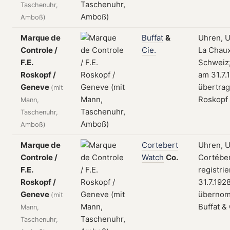
Taschenuhr,
Amboß)
Marque de
Buffat
&
Uhren, U
Controle /
Cie.
La Chau
F.E.
Schweiz;
Roskopf /
am 31.7.
Geneve
übertrag
(mit
Roskopf 
Mann,
Taschenuhr,
Amboß)
Marque de
Cortebert
Uhren, U
Controle /
Watch
Co.
Cortéber
F.E.
registri
Roskopf /
31.7.192
Geneve
überno
(mit
Buffat & 
Mann,
Taschenuhr,