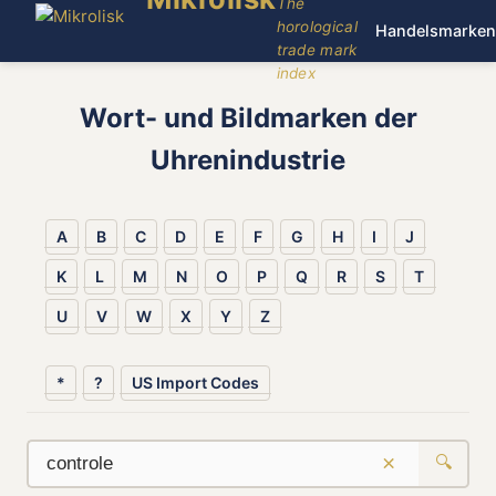
The
horological
Handelsmarken
trade mark
index
Wort- und Bildmarken der
Uhrenindustrie
A
B
C
D
E
F
G
H
I
J
K
L
M
N
O
P
Q
R
S
T
U
V
W
X
Y
Z
*
?
US Import Codes
×
🔍