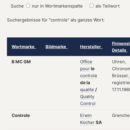
Suche
nur in Wortmarkenspalte
als Teilwort
Suchergebnisse für "controle" als ganzes Wort:
Firmensi
Wortmarke
Bildmarke
Hersteller
Details
B MC GM
Office
Uhren,
pour
le
Chronom
controle
Brüssel,
de
la
registri
qualite
/
17.11.196
Quality
Control
Controle
Erwin
Grenche
Kocher
SA