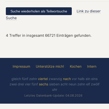
Link zu dieser
Suche
4 Treffer in insgesamt 66721 Einträgen gefunden.
Impressum
Unterstütze mich!
Kochen
Intern
gleich
fünf
zehn
viertel
zwanzig
nach
vor
halb
ein
eins
zwei
drei
vier
fünf
sechs
sieben
acht
neun
zehn
elf
zwölf
uhr
Letztes Datenbank-Update: 04.08.2026