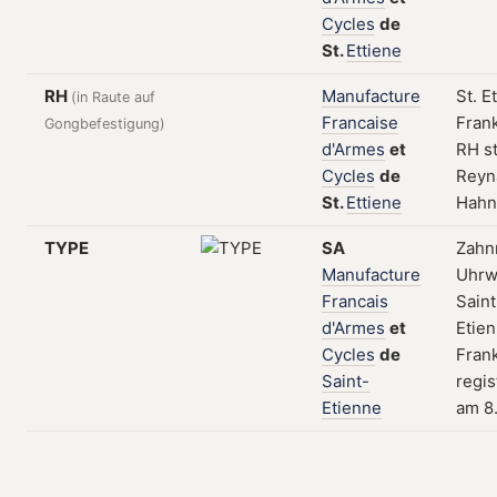
Cycles
de
St.
Ettiene
RH
Manufacture
St. E
(in Raute auf
Francaise
Frank
Gongbefestigung)
d'Armes
et
RH st
Cycles
de
Reyn
St.
Ettiene
Hahn
TYPE
SA
Zahn
Manufacture
Uhrw
Francais
Saint
d'Armes
et
Etien
Cycles
de
Frank
Saint-
regis
Etienne
am 8