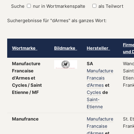
Suche
nur in Wortmarkenspalte
als Teilwort
Suchergebnisse für "dArmes" als ganzes Wort:
Firm
Wortmarke
Bildmarke
Hersteller
und 
Manufacture
SA
Wand
Francaise
Manufacture
Saint
d'Armes et
Francais
Etien
Cycles / Saint
d'Armes
et
Fran
Etienne / MF
Cycles
de
Saint-
Etienne
Manufrance
Manufacture
St. E
Francaise
Fran
d'Armes
et