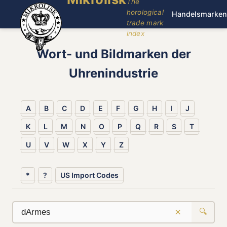
The
horological
Handelsmarken
trade mark
index
Wort- und Bildmarken der
Uhrenindustrie
A
B
C
D
E
F
G
H
I
J
K
L
M
N
O
P
Q
R
S
T
U
V
W
X
Y
Z
*
?
US Import Codes
×
🔍