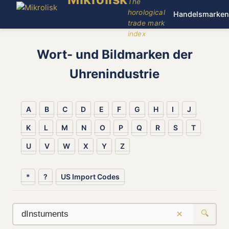
The
horological
Handelsmarken
trade mark
index
Wort- und Bildmarken der
Uhrenindustrie
A
B
C
D
E
F
G
H
I
J
K
L
M
N
O
P
Q
R
S
T
U
V
W
X
Y
Z
*
?
US Import Codes
×
🔍