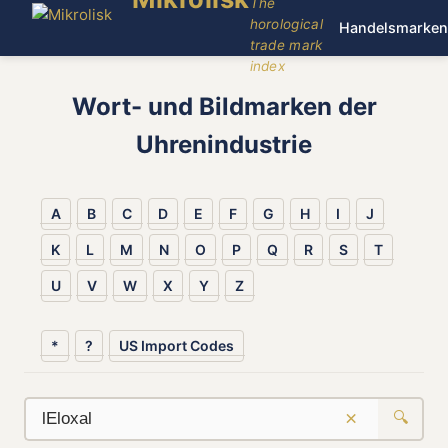
The
horological
Handelsmarken
trade mark
index
Wort- und Bildmarken der
Uhrenindustrie
A
B
C
D
E
F
G
H
I
J
K
L
M
N
O
P
Q
R
S
T
U
V
W
X
Y
Z
*
?
US Import Codes
×
🔍