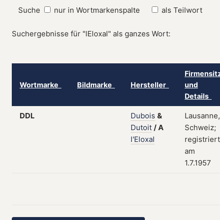
Suche
nur in Wortmarkenspalte
als Teilwort
Suchergebnisse für "lEloxal" als ganzes Wort:
Firmensit
Wortmarke
Bildmarke
Hersteller
und
Details
DDL
Dubois
&
Lausanne,
Dutoit
/
A
Schweiz;
l'Eloxal
registriert
am
1.7.1957