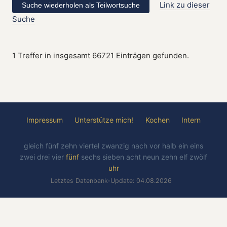
Link zu dieser
Suche
1 Treffer in insgesamt 66721 Einträgen gefunden.
Impressum
Unterstütze mich!
Kochen
Intern
gleich
fünf
zehn
viertel
zwanzig
nach
vor
halb
ein
eins
zwei
drei
vier
fünf
sechs
sieben
acht
neun
zehn
elf
zwölf
uhr
Letztes Datenbank-Update: 04.08.2026