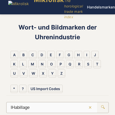
The
horological
Handelsmarken
trade mark
index
Wort- und Bildmarken der
Uhrenindustrie
A
B
C
D
E
F
G
H
I
J
K
L
M
N
O
P
Q
R
S
T
U
V
W
X
Y
Z
*
?
US Import Codes
×
🔍