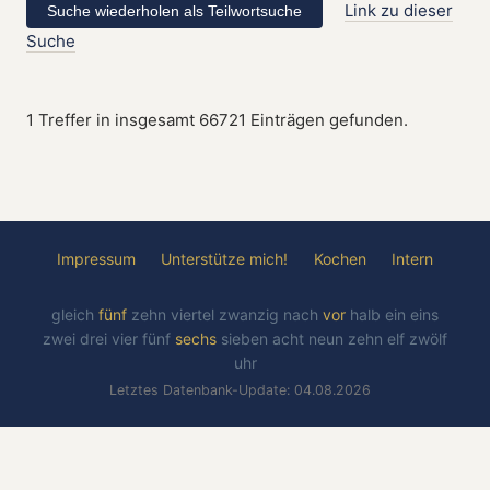
Link zu dieser
Suche
1 Treffer in insgesamt 66721 Einträgen gefunden.
Impressum
Unterstütze mich!
Kochen
Intern
gleich
fünf
zehn
viertel
zwanzig
nach
vor
halb
ein
eins
zwei
drei
vier
fünf
sechs
sieben
acht
neun
zehn
elf
zwölf
uhr
Letztes Datenbank-Update: 04.08.2026