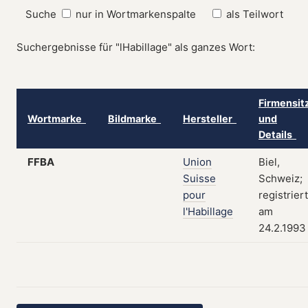
Suche
nur in Wortmarkenspalte
als Teilwort
Suchergebnisse für "lHabillage" als ganzes Wort:
Firmensit
Wortmarke
Bildmarke
Hersteller
und
Details
FFBA
Union
Biel,
Suisse
Schweiz;
pour
registriert
l'Habillage
am
24.2.1993