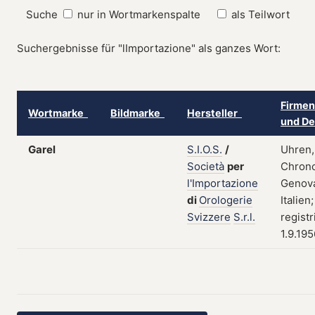
Suche
nur in Wortmarkenspalte
als Teilwort
Suchergebnisse für "lImportazione" als ganzes Wort:
Firmen
Wortmarke
Bildmarke
Hersteller
und De
Garel
S.I.O.S.
/
Uhren,
Società
per
Chron
l'Importazione
Genov
di
Orologerie
Italien;
Svizzere
S.r.l.
registr
1.9.195