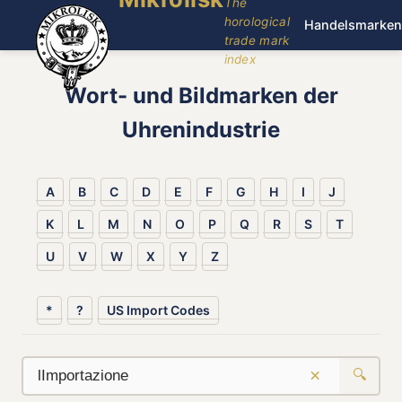
The
horological
Handelsmarken
trade mark
index
Wort- und Bildmarken der
Uhrenindustrie
A
B
C
D
E
F
G
H
I
J
K
L
M
N
O
P
Q
R
S
T
U
V
W
X
Y
Z
*
?
US Import Codes
×
🔍