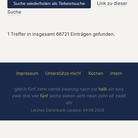
Link zu dieser
Suche
1 Treffer in insgesamt 66721 Einträgen gefunden.
Impressum
Unterstütze mich!
Kochen
Intern
gleich
fünf
zehn
viertel
zwanzig
nach
vor
halb
ein
eins
zwei
drei
vier
fünf
sechs
sieben
acht
neun
zehn
elf
zwölf
uhr
Letztes Datenbank-Update: 04.08.2026