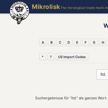
Mikrolisk
The horological trade mark i
W
A
B
C
D
E
F
G
H
*
?
US Import Codes
Suchergebnisse für "ltd." als ganzes Wort: