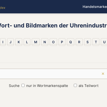
Handelsmarke
ndex
ort- und Bildmarken der Uhrenindustr
I
J
K
L
M
N
O
P
Q
R
S
T
U
×
Suche
nur in Wortmarkenspalte
als Teilwort