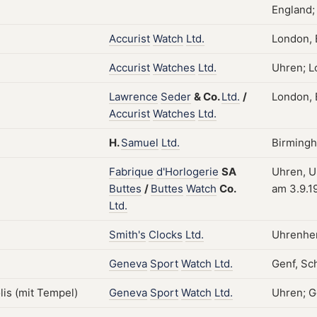
England; 
Accurist
Watch
Ltd.
London, E
Accurist
Watches
Ltd.
Uhren; L
Lawrence
Seder
&
Co.
Ltd.
/
London, E
Accurist
Watches
Ltd.
H.
Samuel
Ltd.
Birmingh
Fabrique
d'Horlogerie
SA
Uhren, Uh
Buttes
/
Buttes
Watch
Co.
am 3.9.1
Ltd.
Smith's
Clocks
Ltd.
Uhrenher
Geneva
Sport
Watch
Ltd.
Genf, Sch
Geneva
Sport
Watch
Ltd.
Uhren; G