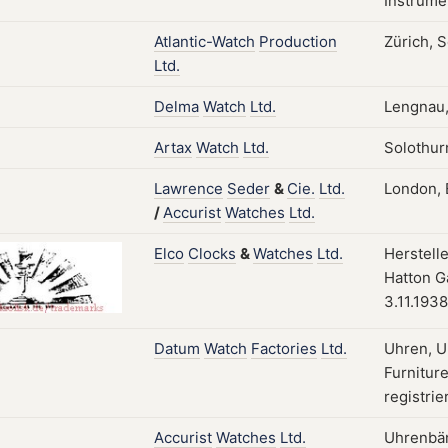
Instrume
Atlantic-Watch
Production
Zürich, S
Ltd.
Delma
Watch
Ltd.
Lengnau
Artax
Watch
Ltd.
Solothur
Lawrence
Seder
&
Cie.
Ltd.
London, E
/
Accurist
Watches
Ltd.
Elco
Clocks
&
Watches
Ltd.
Herstelle
Hatton G
3.11.1938
Datum
Watch
Factories
Ltd.
Uhren, U
Furnitur
registrie
Accurist
Watches
Ltd.
Uhrenbän