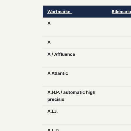
Wortmarke
Bildmar
A
A
A / Affluence
A Atlantic
A.H.P. / automatic high
precisio
A.I.J.
A.L.D.