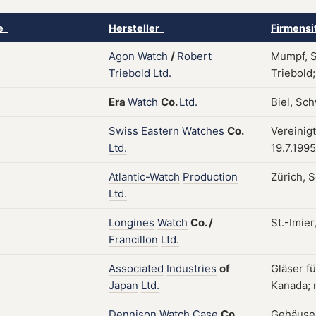
ke
Hersteller
Firmensi
Agon
Watch
/
Robert
Mumpf, S
Triebold
Ltd.
Triebold;
Era
Watch
Co.
Ltd.
Biel, Sch
Swiss
Eastern
Watches
Co.
Vereinigt
Ltd.
19.7.1995
Atlantic-Watch
Production
Zürich, S
Ltd.
Longines
Watch
Co.
/
St.-Imier
Francillon
Ltd.
Associated
Industries
of
Gläser f
Japan
Ltd.
Kanada; r
Dennison
Watch
Case
Co.
Gehäuse;