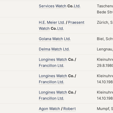
Services
Watch
Co.
Ltd.
Taschenu
Bede Str
H.E.
Meier
Ltd.
/
Praesent
Zürich, S
Watch
Co.
Ltd.
Golana
Watch
Ltd.
Biel, Sch
Delma
Watch
Ltd.
Lengnau
Longines
Watch
Co.
/
Kleinuhre
Francillon
Ltd.
29.8.198
Longines
Watch
Co.
/
Kleinuhre
Francillon
Ltd.
14.10.19
Longines
Watch
Co.
/
Kleinuhre
Francillon
Ltd.
14.10.19
Agon
Watch
/
Robert
Mumpf, S