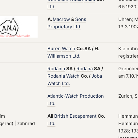
Ltd.
6.5.1920
A.
Macrow
&
Sons
Uhren; M
Proprietary
Ltd.
13.3.190
Buren
Watch
Co.
SA
/
H.
Kleinuhr
Williamson
Ltd.
registrie
Rodania
SA
/
Rodana
SA
/
Grenchen
Rodania
Watch
Co.
/
Joba
am 7.10.
Watch
Ltd.
Atlantic-Watch
Production
Zürich, S
Ltd.
All
British
Escapement
Co.
Hemmung
Ltd.
Hemmunge
1928; 19