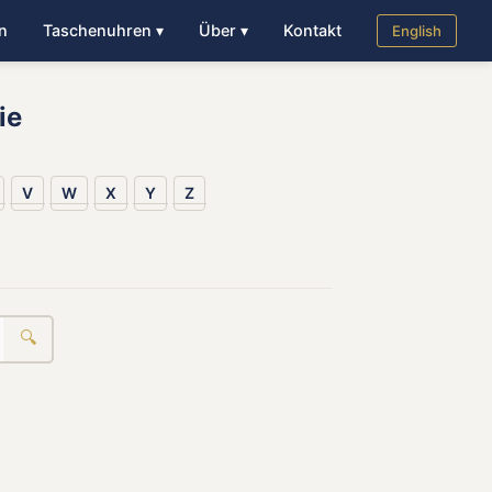
n
Taschenuhren ▾
Über ▾
Kontakt
English
ie
V
W
X
Y
Z
🔍