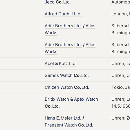
Jeco
Co.
Ltd.
Automobi
Alfred
Dunhill
Ltd.
London, 
Adie
Brothers
Ltd.
/
Atlas
Silbersc
Works
Birmingh
Adie
Brothers
Ltd.
/
Atlas
Silbersc
Works
Birmingha
Abel
&
Katz
Ltd.
Uhren; L
Semos
Watch
Co.
Ltd.
Uhren, Uh
Citizen
Watch
Co.
Ltd.
Tokio, Ja
Britix
Watch
&
Apex
Watch
Uhren; L
Co.
Ltd.
14.5.196
Hans
E.
Meier
Ltd.
/
Uhren; Z
Praesent
Watch
Co.
Ltd.