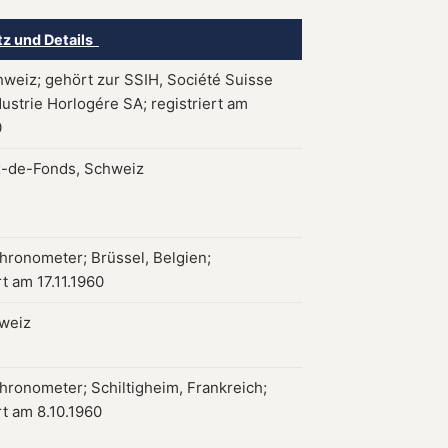
tz und Details
hweiz; gehört zur SSIH, Société Suisse
dustrie Horlogére SA; registriert am
0
-de-Fonds, Schweiz
hronometer; Brüssel, Belgien;
rt am 17.11.1960
hweiz
hronometer; Schiltigheim, Frankreich;
rt am 8.10.1960