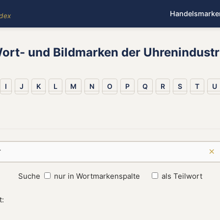
Handelsmarke
ndex
ort- und Bildmarken der Uhrenindustr
I
J
K
L
M
N
O
P
Q
R
S
T
U
×
Suche
nur in Wortmarkenspalte
als Teilwort
t: