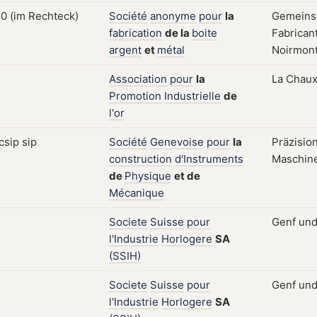
Société
anonyme
pour
la
Gemeinsc
fabrication
de
la
boite
Fabrican
argent
et
métal
Noirmont
Association
pour
la
La Chaux
Promotion
Industrielle
de
l'or
Société
Genevoise
pour
la
Präzisio
construction
d'Instruments
Maschine
de
Physique
et
de
Mécanique
Societe
Suisse
pour
Genf und 
l'Industrie
Horlogere
SA
(SSIH)
Societe
Suisse
pour
Genf und
l'Industrie
Horlogere
SA