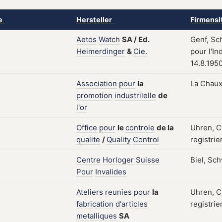
ke
Hersteller
Firmensi
Aetos
Watch
SA
/
Ed.
Genf, Sc
Heimerdinger
&
Cie.
pour l'In
14.8.195
Association
pour
la
La Chaux
promotion
industrilelle
de
l'or
Office
pour
le
controle
de
la
Uhren, C
qualite
/
Quality
Control
registrie
Centre
Horloger
Suisse
Biel, Sc
Pour
Invalides
Ateliers
reunies
pour
la
Uhren, C
fabrication
d'articles
registrie
metalliques
SA