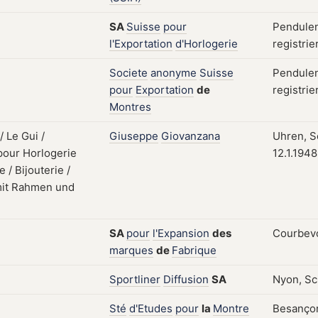
SA
Suisse
pour
Pendulen
l'Exportation
d'Horlogerie
registrie
Societe
anonyme
Suisse
Pendulen
pour
Exportation
de
registrie
Montres
Giuseppe
Giovanzana
Uhren, Sc
12.1.1948
SA
pour
l'Expansion
des
Courbevo
marques
de
Fabrique
Sportliner
Diffusion
SA
Nyon, Sc
Sté
d'Etudes
pour
la
Montre
Besançon