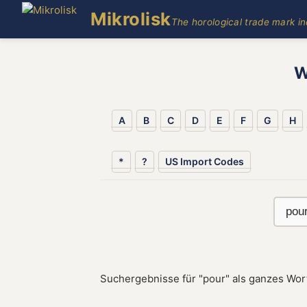
Mikrolisk
The horological trade mark i
W
A
B
C
D
E
F
G
H
*
?
US Import Codes
Suchergebnisse für "pour" als ganzes Wor