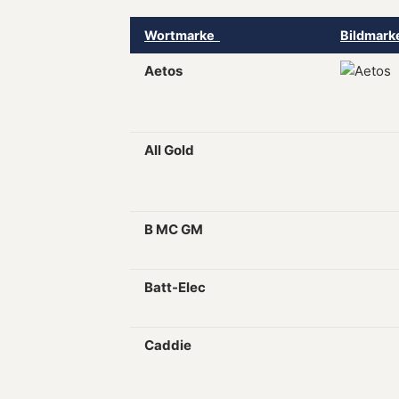
Wortmarke
Bildmar
Aetos
All Gold
B MC GM
Batt-Elec
Caddie