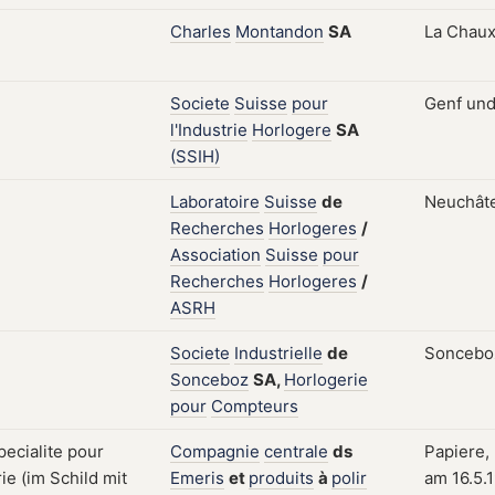
Charles
Montandon
SA
La Chaux
Societe
Suisse
pour
Genf und
l'Industrie
Horlogere
SA
(SSIH)
Laboratoire
Suisse
de
Neuchâte
Recherches
Horlogeres
/
Association
Suisse
pour
Recherches
Horlogeres
/
ASRH
Societe
Industrielle
de
Sonceboz
Sonceboz
SA,
Horlogerie
pour
Compteurs
Compagnie
centrale
ds
Papiere, 
Emeris
et
produits
à
polir
am 16.5.