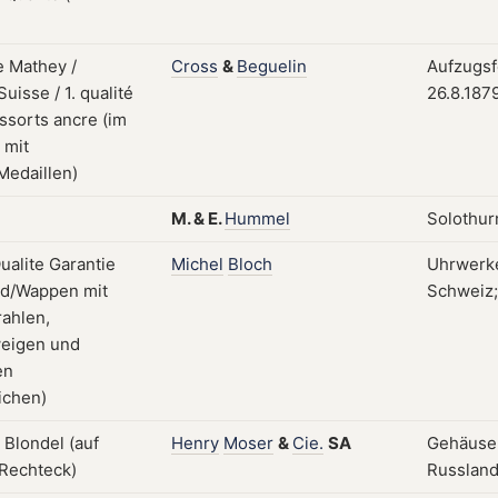
Cross
&
Beguelin
Aufzugsf
26.8.187
M.
&
E.
Hummel
Solothur
Michel
Bloch
Uhrwerke
Schweiz;
Henry
Moser
&
Cie.
SA
Gehäuse;
Russland;