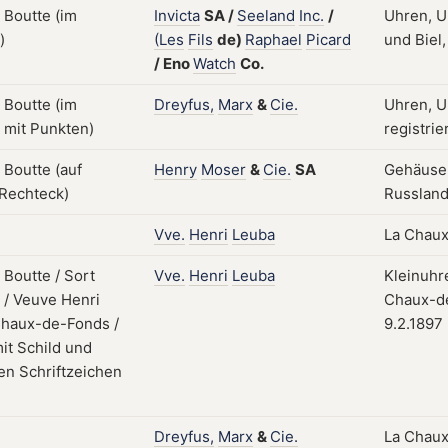
Invicta
SA
/
Seeland
Inc.
/
Uhren, U
(Les
Fils
de)
Raphael
Picard
und Biel,
/
Eno
Watch
Co.
Dreyfus,
Marx
&
Cie.
Uhren, U
registrie
Henry
Moser
&
Cie.
SA
Gehäuse;
Russland;
Vve.
Henri
Leuba
La Chaux
Vve.
Henri
Leuba
Kleinuhr
Chaux-de
9.2.1897
Dreyfus,
Marx
&
Cie.
La Chaux