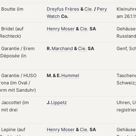
Dreyfus
Frères
&
Cie.
/
Pery
Kleinuhre
Watch
Co.
am 26.1.
Henry
Moser
&
Cie.
SA
Gehäuse;
Russland;
R.
Marchand
&
Cie.
SA
Genf, Sc
M.
&
E.
Hummel
Taschenu
Schweiz;
J.
Lippetz
Uhren, U
registrie
Henry
Moser
&
Cie.
SA
Gehäuse;