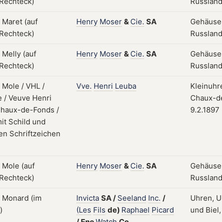
Russland;
Henry
Moser
&
Cie.
SA
Gehäuse;
Russland;
Henry
Moser
&
Cie.
SA
Gehäuse;
Russland;
Vve.
Henri
Leuba
Kleinuhr
Chaux-de
9.2.1897
Henry
Moser
&
Cie.
SA
Gehäuse;
Russland;
Invicta
SA
/
Seeland
Inc.
/
Uhren, U
(Les
Fils
de)
Raphael
Picard
und Biel,
/
Eno
Watch
Co.