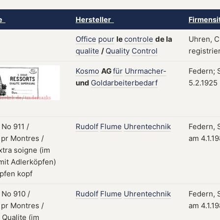
ke
Hersteller
Firmensi
Office
pour
le
controle
de
la
Uhren, C
qualite
/
Quality
Control
registrie
Kosmo
AG
für
Uhrmacher-
Federn; 
und
Goldarbeiterbedarf
5.2.1925
Rudolf
Flume
Uhrentechnik
Federn, S
am 4.1.1
Rudolf
Flume
Uhrentechnik
Federn, S
am 4.1.1