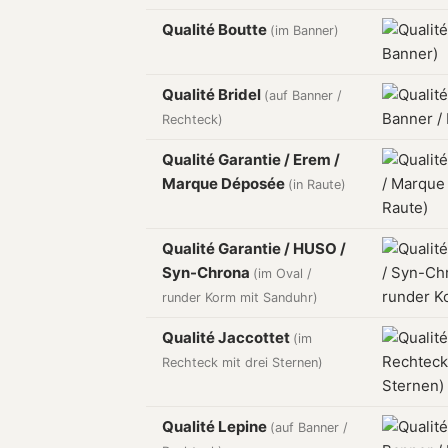
Qualité Boutte
(im Banner)
Qualité Bridel
(auf Banner /
Rechteck)
Qualité Garantie / Erem /
Marque Déposée
(in Raute)
Qualité Garantie / HUSO /
Syn-Chrona
(im Oval /
runder Korm mit Sanduhr)
Qualité Jaccottet
(im
Rechteck mit drei Sternen)
Qualité Lepine
(auf Banner /