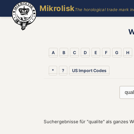
Mikrolisk
The horological trade mark i
W
A
B
C
D
E
F
G
H
*
?
US Import Codes
Suchergebnisse für "qualite" als ganzes W