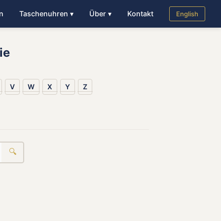
n
Taschenuhren ▾
Über ▾
Kontakt
English
ie
V
W
X
Y
Z
🔍