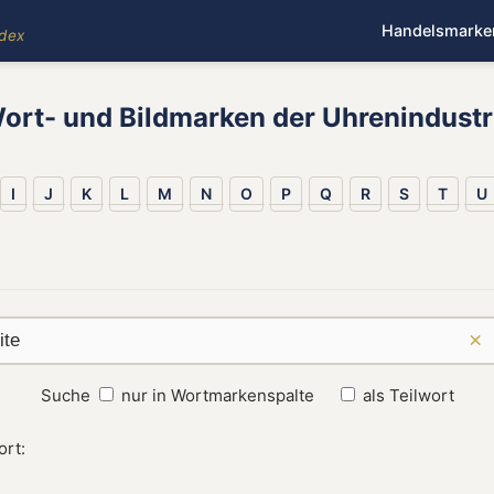
Handelsmarke
ndex
ort- und Bildmarken der Uhrenindustr
I
J
K
L
M
N
O
P
Q
R
S
T
U
×
Suche
nur in Wortmarkenspalte
als Teilwort
ort: