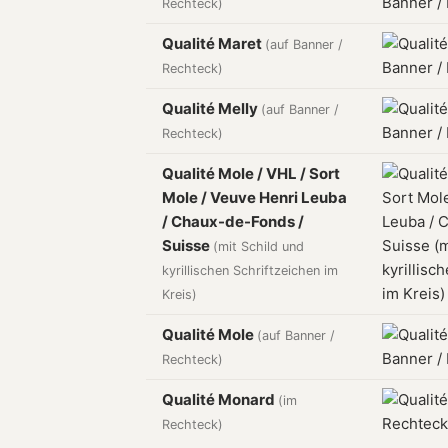
Rechteck)
Qualité Maret
(auf Banner /
Rechteck)
Qualité Melly
(auf Banner /
Rechteck)
Qualité Mole / VHL / Sort
Mole / Veuve Henri Leuba
/ Chaux-de-Fonds /
Suisse
(mit Schild und
kyrillischen Schriftzeichen im
Kreis)
Qualité Mole
(auf Banner /
Rechteck)
Qualité Monard
(im
Rechteck)