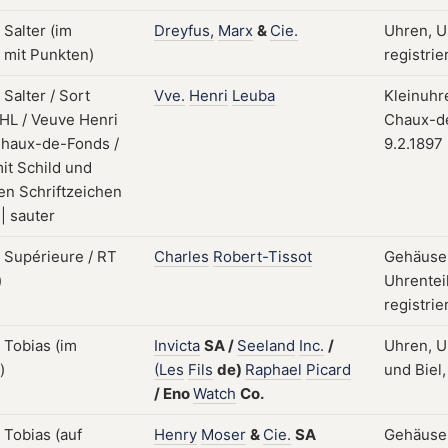
Dreyfus,
Marx
&
Cie.
Uhren, U
registrie
Vve.
Henri
Leuba
Kleinuhr
Chaux-de
9.2.1897
Charles
Robert-Tissot
Gehäuse,
Uhrentei
registrie
Invicta
SA
/
Seeland
Inc.
/
Uhren, U
(Les
Fils
de)
Raphael
Picard
und Biel,
/
Eno
Watch
Co.
Henry
Moser
&
Cie.
SA
Gehäuse;