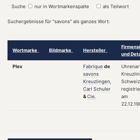
Suche
nur in Wortmarkenspalte
als Teilwort
Suchergebnisse für "savons" als ganzes Wort:
Firmensi
Wortmarke
Bildmarke
Hersteller
und Det
Plex
Fabrique
de
Uhrenart
savons
Kreuzlin
Kreuzlingen,
Schweiz
Carl
Schuler
registrie
&
Cie.
am
22.12.19