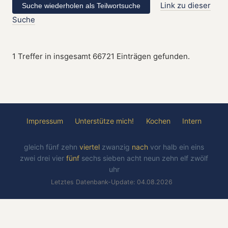
Link zu dieser
Suche
1 Treffer in insgesamt 66721 Einträgen gefunden.
Impressum
Unterstütze mich!
Kochen
Intern
gleich
fünf
zehn
viertel
zwanzig
nach
vor
halb
ein
eins
zwei
drei
vier
fünf
sechs
sieben
acht
neun
zehn
elf
zwölf
uhr
Letztes Datenbank-Update: 04.08.2026