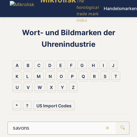
The
horological
Handelsmarken
trade mark
index
Wort- und Bildmarken der
Uhrenindustrie
A
B
C
D
E
F
G
H
I
J
K
L
M
N
O
P
Q
R
S
T
U
V
W
X
Y
Z
*
?
US Import Codes
×
🔍