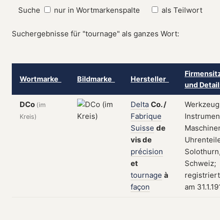
Suche
nur in Wortmarkenspalte
als Teilwort
Suchergebnisse für "tournage" als ganzes Wort:
Firmensit
Wortmarke
Bildmarke
Hersteller
und Detai
DCo
Delta
Co.
/
Werkzeug
(im
Fabrique
Instrumen
Kreis)
Suisse
de
Maschine
vis
de
Uhrenteile
précision
Solothurn
et
Schweiz;
tournage
à
registriert
façon
am 31.1.19