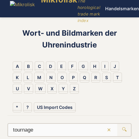
The
horological
Handelsmarken
trade mark
index
Wort- und Bildmarken der
Uhrenindustrie
A
B
C
D
E
F
G
H
I
J
K
L
M
N
O
P
Q
R
S
T
U
V
W
X
Y
Z
*
?
US Import Codes
×
🔍