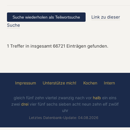
Link zu dieser
Suche
1 Treffer in insgesamt 66721 Einträgen gefunden.
Impressum
Unterstütze mich!
Kochen
Intern
gleich
fünf
zehn
viertel
zwanzig
nach
vor
halb
ein
eins
zwei
drei
vier
fünf
sechs
sieben
acht
neun
zehn
elf
zwölf
uhr
Letztes Datenbank-Update: 04.08.2026